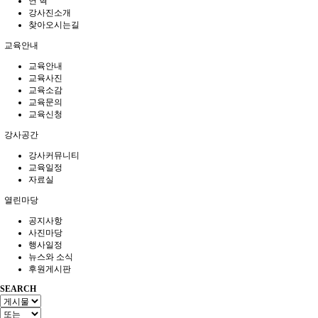
연 혁
강사진소개
찾아오시는길
교육안내
교육안내
교육사진
교육소감
교육문의
교육신청
강사공간
강사커뮤니티
교육일정
자료실
열린마당
공지사항
사진마당
행사일정
뉴스와 소식
후원게시판
SEARCH