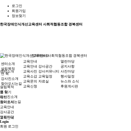
로그인
회원가입
정보찾기
한국장애인식개선교육센터 사회적협동조합 경북센터
전체메뉴표
교육안내
열린마당
센터소개
교육안내
강사공간
공지사항
설립목적
센터소개
교육사진
강사커뮤니티
사진마당
연 혁
교육소감
교육일정
행사일정
강사진소개
교육문의
자료실
뉴스와 소식
찾아오시는길
교육신청
후원게시판
설립목적
연 혁
홈
닫기
강사진소개
메인
찾아오시는길
센터소개
교육안내
강사공간
열린마당
교육안내
Login
회원 로그인