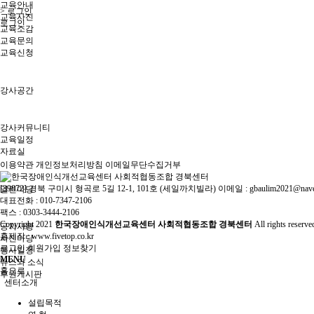
교육안내
> 로그인
교육사진
로그인
교육소감
교육문의
교육신청
강사공간
강사커뮤니티
교육일정
자료실
이용약관
개인정보처리방침
이메일무단수집거부
[39872] 경북 구미시 형곡로 5길 12-1, 101호 (세일까치빌라) 이메일 : gbaulim2021@nave
열린마당
대표전화 : 010-7347-2106
팩스 : 0303-3444-2106
Copyright
2021
한국장애인식개선교육센터 사회적협동조합 경북센터
All rights reserv
공지사항
홈제작 :
www.fivetop.co.kr
사진마당
로그인
회원가입
정보찾기
행사일정
MENU
뉴스와 소식
홈으로
후원게시판
센터소개
설립목적