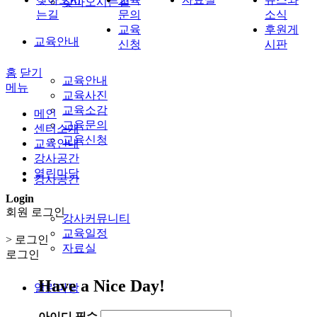
찾아오시는길
는길
문의
소식
교육
후원게
교육안내
신청
시판
홈
닫기
교육안내
메뉴
교육사진
교육소감
메인
교육문의
센터소개
교육신청
교육안내
강사공간
열린마당
강사공간
Login
회원 로그인
강사커뮤니티
교육일정
> 로그인
자료실
로그인
Have a Nice Day!
열린마당
아이디
필수