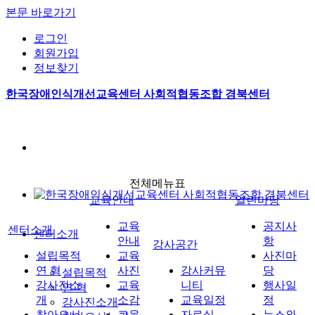
본문 바로가기
로그인
회원가입
정보찾기
한국장애인식개선교육센터 사회적협동조합 경북센터
전체메뉴표
교육안내
열린마당
교육
공지사
센터소개
센터소개
안내
항
강사공간
설립목적
교육
사진마
연 혁
사진
강사커뮤
당
설립목적
강사진소
교육
니티
행사일
연 혁
개
소감
교육일정
정
강사진소개
찾아오시
교육
자료실
뉴스와