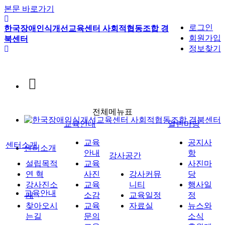
본문 바로가기
로그인
한국장애인식개선교육센터 사회적협동조합 경
회원가입
북센터
정보찾기
전체메뉴표
교육안내
열린마당
교육
공지사
센터소개
센터소개
안내
항
강사공간
설립목적
교육
사진마
연 혁
사진
강사커뮤
당
강사진소
교육
니티
행사일
교육안내
개
소감
교육일정
정
찾아오시
교육
자료실
뉴스와
는길
문의
소식