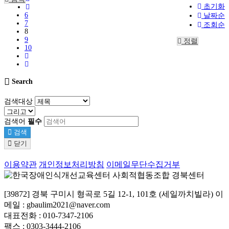
초기화
6
날짜순
7
조회순
8
9
정렬
10
Search
검색대상
검색어
필수
검색
닫기
이용약관
개인정보처리방침
이메일무단수집거부
[39872] 경북 구미시 형곡로 5길 12-1, 101호 (세일까치빌라) 이
메일 : gbaulim2021@naver.com
대표전화 : 010-7347-2106
팩스 : 0303-3444-2106