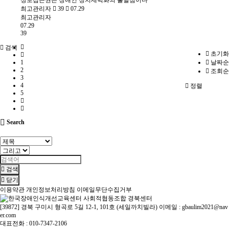
정보접근권은 장애인 정치세력화의 출발점이다
최고관리자
39
07.29
최고관리자
07.29
39
검색
초기화
1
날짜순
2
조회순
3
4
정렬
5
Search
검색
닫기
이용약관
개인정보처리방침
이메일무단수집거부
[39872] 경북 구미시 형곡로 5길 12-1, 101호 (세일까치빌라) 이메일 : gbaulim2021@nav
er.com
대표전화 : 010-7347-2106