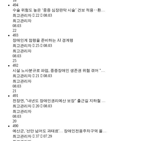
18
494
수술 위험도 높은 ‘중증 심장판막 시술’ 건보 적용‥환…
최고관리자
22
08.03
최고관리자
08.03
22
493
장애인계 점령을 준비하는 AI 경계령
최고관리자
25
08.03
최고관리자
08.03
25
492
시설 노사분규로 파업, 중증장애인 생존권 위협 겪어 "…
최고관리자
21
08.03
최고관리자
08.03
21
491
전장연, "내년도 장애인권리예산 보장" 출근길 지하철 …
최고관리자
20
08.03
최고관리자
08.03
20
490
예산군, '선만 넘어도 과태료'… 장애인전용주차구역 올…
최고관리자
37
07.29