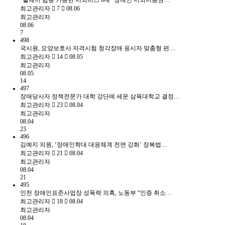
"휠체어 탑승 가능한 시외버스 0대" 장애인 시외이동권…
최고관리자
7
08.06
최고관리자
08.06
7
498
국시원, 요양보호사 자격시험 청각장애 응시자 맞춤형 편…
최고관리자
14
08.05
최고관리자
08.05
14
497
장애당사자 정책전문가 대학 강단에 세운 삼육대학교 결정…
최고관리자
23
08.04
최고관리자
08.04
23
496
김예지 의원, ‘장애인학대 대응체계 전면 강화’ 장복법…
최고관리자
21
08.04
최고관리자
08.04
21
495
인천 장애인표준사업장 성폭력 의혹, 노동부 “인증 취소…
최고관리자
18
08.04
최고관리자
08.04