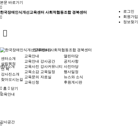
본문 바로가기
로그인
한국장애인식개선교육센터 사회적협동조합 경북센터
회원가입
정보찾기
전체메뉴표
교육안내
열린마당
센터소개
교육안내
강사공간
공지사항
설립목적
센터소개
교육사진
강사커뮤니티
사진마당
연 혁
교육소감
교육일정
행사일정
강사진소개
교육문의
자료실
뉴스와 소식
찾아오시는길
교육신청
후원게시판
홈
닫기
교육안내
강사공간