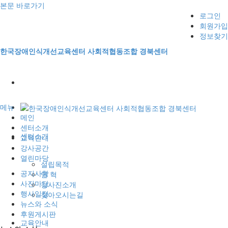
본문 바로가기
로그인
회원가입
정보찾기
한국장애인식개선교육센터 사회적협동조합 경북센터
메뉴
메인
센터소개
센터소개
교육안내
강사공간
열린마당
설립목적
공지사항
연 혁
사진마당
강사진소개
행사일정
찾아오시는길
뉴스와 소식
후원게시판
교육안내