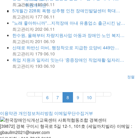
최고관리자
180
06.11
후원게시판
5개월간 228회 폭행·성추행 인천 장애인발달센터 학대…
최고관리자
177
06.11
"노래 좋아하니까"…지적장애 아내 유흥업소 출근시킨 남…
최고관리자
202
06.11
한수원, 올해부터 차량지원사업 아동과 장애인·노인 복지…
최고관리자
201
06.10
산재로 하반신 마비, 행정착오로 지급한 요양비 449만…
최고관리자
179
06.10
취업 지원과 일자리 잇는다 ‘중증장애인 직업재활·일자리…
최고관리자
193
06.10
정렬
6
7
8
9
10
이용약관
개인정보처리방침
이메일무단수집거부
[39872] 경북 구미시 형곡로 5길 12-1, 101호 (세일까치빌라) 이메일 :
gbaulim2021@naver.com