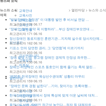
뉴스와 소식
뉴스와 소식
> 열린마당 > 뉴스와 소식
교육안내
제목
교육사진
"발달장애인 참정권" 이 대통령 발언 후 비서실 면담 …
교육소감
최고관리자
176
06.17
교육문의
“장애인 정책 공약 꼭 이행하라”…부산 장애인부모연대 …
교육신청
최고관리자
171
06.16
정신장애인 동료지원인 훈련기관…지자체 실수로 당사자단체…
강사공간
최고관리자
162
06.16
기표소 안의 당연한 권리, 그 ‘당연함’에 이르기까지
최고관리자
203
06.16
강사커뮤니티
‘장애 발생 시점’ 중고령 장애인 경제적 안정성 좌우한…
교육일정
최고관리자
150
06.16
자료실
장애인-비장애인 스포츠 동호인이 함께 즐기는 축제 열린…
최고관리자
192
06.15
‘제20회 전국장애인 육상선수권대회’ 성황리 마무리
열린마당
최고관리자
159
06.15
“장애인 문화 경험 넓힌다”…기아, 찾아가는 ‘초록여행…
최고관리자
174
06.12
공지사항
한국장애인개발원에서 장애 특성에 맞게 더운 날씨에 대처…
사진마당
최고관리자
203
06.11
행사일정
용인시도서관, 장애인 접근성 높인다…점자 등 대체자료 …
뉴스와 소식