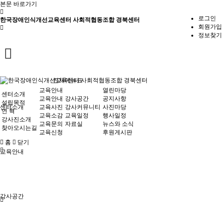
본문 바로가기
로그인
한국장애인식개선교육센터 사회적협동조합 경북센터
회원가입
정보찾기
전체메뉴표
교육안내
열린마당
센터소개
교육안내
강사공간
공지사항
설립목적
센터소개
교육사진
강사커뮤니티
사진마당
연 혁
교육소감
교육일정
행사일정
강사진소개
교육문의
자료실
뉴스와 소식
찾아오시는길
교육신청
후원게시판
홈
닫기
교육안내
강사공간