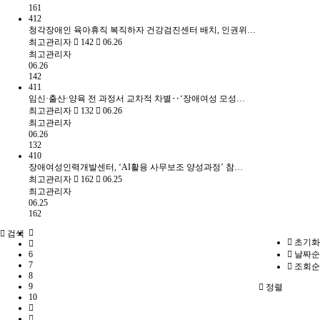
161
412
청각장애인 육아휴직 복직하자 건강검진센터 배치, 인권위…
최고관리자
142
06.26
최고관리자
06.26
142
411
임신·출산·양육 전 과정서 교차적 차별‥‘장애여성 모성…
최고관리자
132
06.26
최고관리자
06.26
132
410
장애여성인력개발센터, ‘AI활용 사무보조 양성과정’ 참…
최고관리자
162
06.25
최고관리자
06.25
162
검색
초기화
6
날짜순
7
조회순
8
9
정렬
10