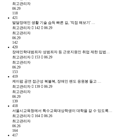
최고관리자
06.29
118
421
발달장애인 생활 기술 습득 빠른 길, '직접 해보기' …
최고관리자
142
06.29
최고관리자
06.29
142
420
장애인학대범죄자·성범죄자 등 근로지원인 취업 제한 입법…
최고관리자
153
06.29
최고관리자
06.29
153
419
케이팝 공연 접근성 복불복, 장애인 팬도 응원봉 들고 …
최고관리자
139
06.29
최고관리자
06.29
139
418
서울시교육청에서 특수교육대상학생이 대학을 갈 수 있도록…
최고관리자
164
06.26
최고관리자
06.26
164
417